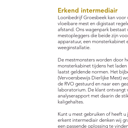
Erkend intermediair
Loonbedrijf Groesbeek kan voor u
vloeibare mest en digistaat regel
afstand. Ons wagenpark bestaat
mestopleggers die beide zijn vo
apparatuur, een monsterkabinet e
weeginstallatie.
De mestmonsters worden door h
monsterkabinet tijdens het lade
laatst geldende normen. Het bi
(Vervoersbewijs Dierlijke Mest) 
de RVO gestuurd en naar een ge
laboratorium. De klant ontvangt 
analyserapport met daarin de stiks
kaligehaltes.
Kunt u mest gebruiken of heeft u j
erkent intermediair denken wij 
een passende oplossing te vinden