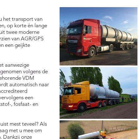
 het transport van
en, op korte én lange
 uit twee moderne
orzien van AGR/GPS
n een geijkte
et aanwezige
n genomen volgens de
jbehorende VDM
wordt automatisch naar
accrediteerd
vervolgens een
tof-, fosfaat- en
uist mest teveel? Als
graag met u mee om
. Dankzij onze